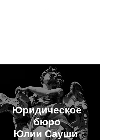
Jūlijas Saušas
juridiskais birojs
Юридическое
бюро
Юлии Сауши