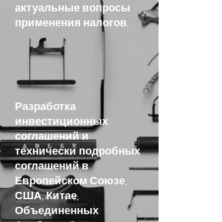
актуальные вопросы
применения налогов.
Разработка
инвестиционных
соглашений и
технически подробных
соглашений в
Европейском Союзе,
США, Китае,
Объединенных