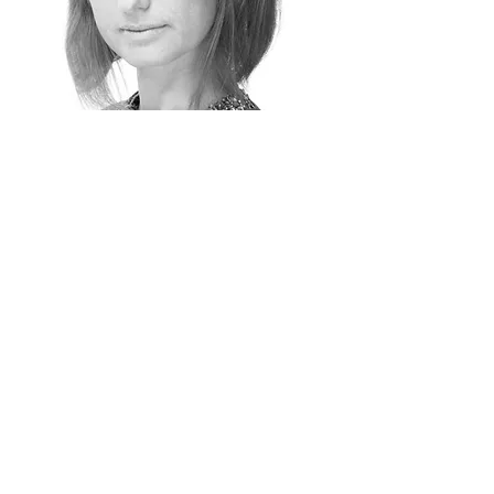
Юлия Сауша
Руководитель бюро Mag. iur. Юлия
Сауша имеет многолетний опыт
работы в качестве убедительного
руководителя административной
группы Совета по иностранным