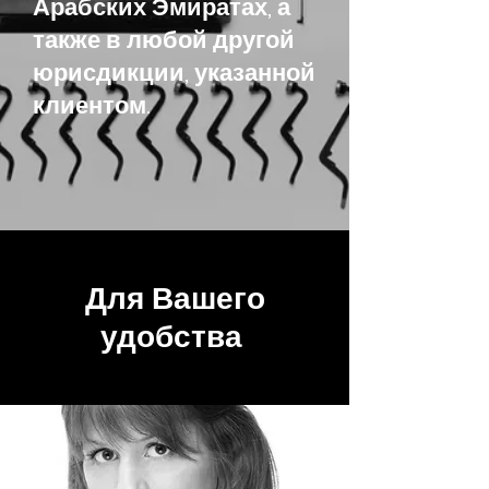
Арабских Эмиратах, а
также в любой другой
юрисдикции, указанной
клиентом.
Для Вашего
удобства